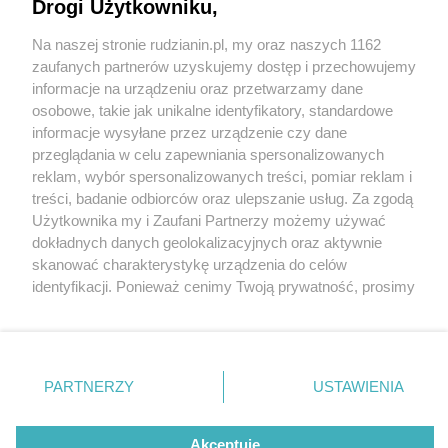
Drogi Użytkowniku,
Na naszej stronie rudzianin.pl, my oraz naszych 1162
Wydawca mediów
lokalnych
zaufanych partnerów uzyskujemy dostęp i przechowujemy
informacje na urządzeniu oraz przetwarzamy dane
osobowe, takie jak unikalne identyfikatory, standardowe
informacje wysyłane przez urządzenie czy dane
przeglądania w celu zapewniania spersonalizowanych
1 / 0
reklam, wybór spersonalizowanych treści, pomiar reklam i
Nie zapomnij
treści, badanie odbiorców oraz ulepszanie usług. Za zgodą
zapoznać się z:
polityką prywatności
regulamin korzystania z portali
Użytkownika my i Zaufani Partnerzy możemy używać
Twoje
miasto
Skontakuj się
z nami
dokładnych danych geolokalizacyjnych oraz aktywnie
Piekary Śląskie
Kontakt
skanować charakterystykę urządzenia do celów
Chorzów
Wydawca
identyfikacji. Ponieważ cenimy Twoją prywatność, prosimy
Tarnowskie Góry
Redakcja
Ruda Śląska
Newsletter
o zgodę na korzystanie z tych technologii poprzez
Świętochłowice
Reklama
kliknięcie „Akceptuję”. Zgoda jest dobrowolna i zawsze
Tychy
możesz ją zmienić/wycofać klikając przycisk ustawień
Bytom
Katowice
prywatności znajdujący się w lewym dolnym rogu strony
REKLAMA
PARTNERZY
USTAWIENIA
Gliwice
. Niektóre rodzaje przetwarzania danych nie wymagają
Zabrze
Zagłębie
zgody użytkownika, ale masz prawo sprzeciwić się
takiemu przetwarzaniu. Preferencje będą miały
Akceptuję