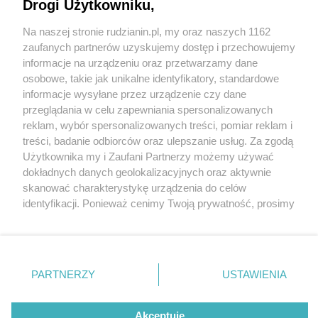
Drogi Użytkowniku,
Na naszej stronie rudzianin.pl, my oraz naszych 1162
Wydawca mediów
lokalnych
zaufanych partnerów uzyskujemy dostęp i przechowujemy
informacje na urządzeniu oraz przetwarzamy dane
osobowe, takie jak unikalne identyfikatory, standardowe
informacje wysyłane przez urządzenie czy dane
przeglądania w celu zapewniania spersonalizowanych
1 / 0
reklam, wybór spersonalizowanych treści, pomiar reklam i
Nie zapomnij
treści, badanie odbiorców oraz ulepszanie usług. Za zgodą
zapoznać się z:
polityką prywatności
regulamin korzystania z portali
Użytkownika my i Zaufani Partnerzy możemy używać
Twoje
miasto
Skontakuj się
z nami
dokładnych danych geolokalizacyjnych oraz aktywnie
Piekary Śląskie
Kontakt
skanować charakterystykę urządzenia do celów
Chorzów
Wydawca
identyfikacji. Ponieważ cenimy Twoją prywatność, prosimy
Tarnowskie Góry
Redakcja
Ruda Śląska
Newsletter
o zgodę na korzystanie z tych technologii poprzez
Świętochłowice
Reklama
kliknięcie „Akceptuję”. Zgoda jest dobrowolna i zawsze
Tychy
możesz ją zmienić/wycofać klikając przycisk ustawień
Bytom
Katowice
prywatności znajdujący się w lewym dolnym rogu strony
REKLAMA
PARTNERZY
USTAWIENIA
Gliwice
. Niektóre rodzaje przetwarzania danych nie wymagają
Zabrze
Zagłębie
zgody użytkownika, ale masz prawo sprzeciwić się
takiemu przetwarzaniu. Preferencje będą miały
Akceptuję