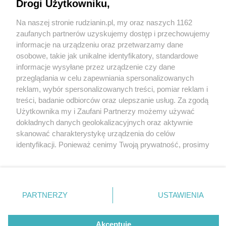
Drogi Użytkowniku,
Na naszej stronie rudzianin.pl, my oraz naszych 1162
Wydawca mediów
lokalnych
zaufanych partnerów uzyskujemy dostęp i przechowujemy
informacje na urządzeniu oraz przetwarzamy dane
osobowe, takie jak unikalne identyfikatory, standardowe
informacje wysyłane przez urządzenie czy dane
przeglądania w celu zapewniania spersonalizowanych
3 / 0
reklam, wybór spersonalizowanych treści, pomiar reklam i
Nie zapomnij
treści, badanie odbiorców oraz ulepszanie usług. Za zgodą
zapoznać się z:
polityką prywatności
regulamin korzystania z portali
Użytkownika my i Zaufani Partnerzy możemy używać
Twoje
miasto
Skontakuj się
z nami
dokładnych danych geolokalizacyjnych oraz aktywnie
Piekary Śląskie
Kontakt
skanować charakterystykę urządzenia do celów
Chorzów
Wydawca
identyfikacji. Ponieważ cenimy Twoją prywatność, prosimy
Tarnowskie Góry
Redakcja
Ruda Śląska
Newsletter
o zgodę na korzystanie z tych technologii poprzez
Świętochłowice
Reklama
kliknięcie „Akceptuję”. Zgoda jest dobrowolna i zawsze
Tychy
możesz ją zmienić/wycofać klikając przycisk ustawień
Bytom
Katowice
prywatności znajdujący się w lewym dolnym rogu strony
REKLAMA
PARTNERZY
USTAWIENIA
Gliwice
. Niektóre rodzaje przetwarzania danych nie wymagają
Zabrze
Zagłębie
zgody użytkownika, ale masz prawo sprzeciwić się
takiemu przetwarzaniu. Preferencje będą miały
Akceptuję