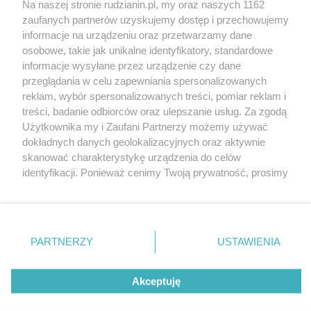
Na naszej stronie rudzianin.pl, my oraz naszych 1162
Wydawca mediów
lokalnych
zaufanych partnerów uzyskujemy dostęp i przechowujemy
informacje na urządzeniu oraz przetwarzamy dane
osobowe, takie jak unikalne identyfikatory, standardowe
informacje wysyłane przez urządzenie czy dane
przeglądania w celu zapewniania spersonalizowanych
reklam, wybór spersonalizowanych treści, pomiar reklam i
Nie zapomnij
treści, badanie odbiorców oraz ulepszanie usług. Za zgodą
zapoznać się z:
polityką prywatności
regulamin korzystania z portali
Użytkownika my i Zaufani Partnerzy możemy używać
Twoje
miasto
Skontakuj się
z nami
dokładnych danych geolokalizacyjnych oraz aktywnie
Piekary Śląskie
Kontakt
skanować charakterystykę urządzenia do celów
Chorzów
Wydawca
identyfikacji. Ponieważ cenimy Twoją prywatność, prosimy
Tarnowskie Góry
Redakcja
Ruda Śląska
Newsletter
o zgodę na korzystanie z tych technologii poprzez
Świętochłowice
Reklama
kliknięcie „Akceptuję”. Zgoda jest dobrowolna i zawsze
Tychy
możesz ją zmienić/wycofać klikając przycisk ustawień
Bytom
Katowice
prywatności znajdujący się w lewym dolnym rogu strony
PARTNERZY
USTAWIENIA
Gliwice
. Niektóre rodzaje przetwarzania danych nie wymagają
Zabrze
Zagłębie
zgody użytkownika, ale masz prawo sprzeciwić się
Akceptuję
takiemu przetwarzaniu. Preferencje będą miały
zastosowania tylko na tej witrynie.