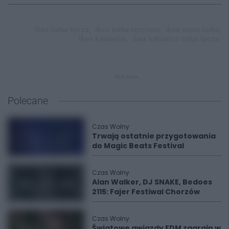
ikea torba tęcza,
ikea torba tęczowa,
ikea nowa torba,
ikea katowice,
ikea katowice torba tęcza,
REKLAMA
Polecane
Czas Wolny
Trwają ostatnie przygotowania
do Magic Beats Festival
Czas Wolny
Alan Walker, DJ SNAKE, Bedoes
2115: Fajer Festiwal Chorzów
Czas Wolny
Światowe gwiazdy EDM zagrają w