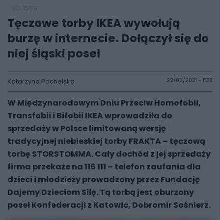
styl życia
Tęczowe torby IKEA wywołują
burzę w internecie. Dołączył się do
niej śląski poseł
Katarzyna Pachelska
22/05/2021 - 11:33
W Międzynarodowym Dniu Przeciw Homofobii,
Transfobii i Bifobii IKEA wprowadziła do
sprzedaży w Polsce limitowaną wersję
tradycyjnej niebieskiej torby FRAKTA – tęczową
torbę STORSTOMMA. Cały dochód z jej sprzedaży
firma przekaże na 116 111 – telefon zaufania dla
dzieci i młodzieży prowadzony przez Fundację
Dajemy Dzieciom Siłę. Tą torbą jest oburzony
poseł Konfederacji z Katowic, Dobromir Sośnierz.