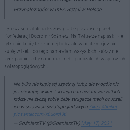
Przynależności w IKEA Retail w Polsce
Tymczasem atak na tęczową torbę przypuścił poseł
Konfederacji Dobromir Sośnierz. Na Twitterze napisał: "Nie
tylko nie kupię tej szpetnej torby, ale w ogóle nic już nie
kupię w Ikei. I do tego namawiam wszystkich, którzy nie
życzą sobie, żeby strugacze mebli pouczali ich w sprawach
światopoglądowych".
Nie tylko nie kupię tej szpetnej torby, ale w ogóle nic
już nie kupię w Ikei. I do tego namawiam wszystkich,
którzy nie życzą sobie, żeby strugacze mebli pouczali
ich w sprawach światopoglądowych.
#ikea
#bojkot
pic.twitter.com/x0uoirA0ti
— SośnierzTV (@SosnierzTv)
May 17, 2021