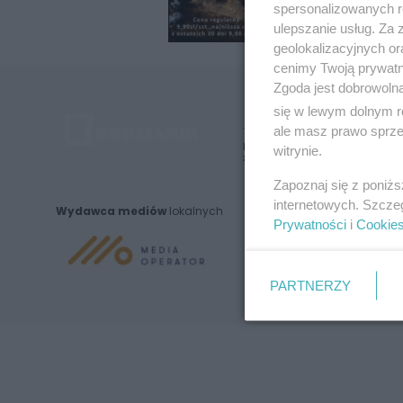
spersonalizowanych re
ulepszanie usług. Za
geolokalizacyjnych or
cenimy Twoją prywatno
Zgoda jest dobrowoln
się w lewym dolnym r
ale masz prawo sprzec
Nie zapomnij
witrynie.
zapoznać się z:
polityką prywatnośc
Zapoznaj się z poniż
internetowych. Szcze
Wydawca mediów
lokalnych
Prywatności
i
Cookie
PARTNERZY