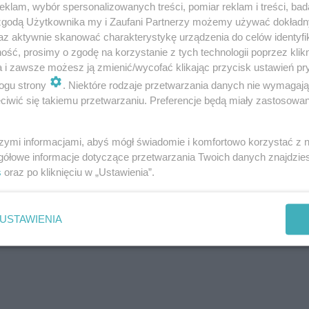
klam, wybór spersonalizowanych treści, pomiar reklam i treści, bad
 zgodą Użytkownika my i Zaufani Partnerzy możemy używać dokład
az aktywnie skanować charakterystykę urządzenia do celów identyfi
ść, prosimy o zgodę na korzystanie z tych technologii poprzez klikn
a i zawsze możesz ją zmienić/wycofać klikając przycisk ustawień pr
Twoje
miasto
ogu strony
. Niektóre rodzaje przetwarzania danych nie wymagaj
iwić się takiemu przetwarzaniu. Preferencje będą miały zastosowania
Piekary Śląskie
Chorzów
i
regulamin korzystania z portali
Tarnowskie Góry
Ruda Śląska
szymi informacjami, abyś mógł świadomie i komfortowo korzystać z
Świętochłowice
gółowe informacje dotyczące przetwarzania Twoich danych znajdzi
Tychy
Bytom
s
oraz po kliknięciu w „Ustawienia”.
Katowice
Gliwice
Zabrze
Zagłębie
USTAWIENIA