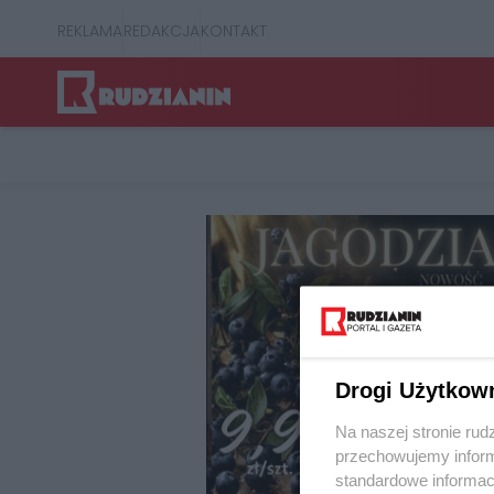
REKLAMA
REDAKCJA
KONTAKT
Drogi Użytkow
Na naszej stronie rud
przechowujemy informa
standardowe informac