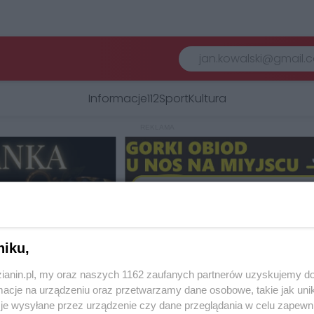
Informacje
112
Sport
Kultura
REKLAMA
niku,
zianin.pl, my oraz naszych 1162 zaufanych partnerów uzyskujemy do
cje na urządzeniu oraz przetwarzamy dane osobowe, takie jak unika
je wysyłane przez urządzenie czy dane przeglądania w celu zapewn