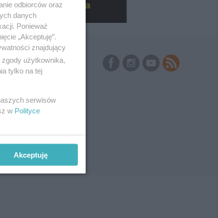
anie odbiorców oraz
nych danych
kacji. Ponieważ
ięcie „Akceptuję”.
ywatności znajdujący
Skontaktuj się
z nami
ą zgody użytkownika,
 tylko na tej
Kontakt
Wydawca
Redakcja
Newsletter
 naszych serwisów
Reklama
esz w
Polityce
Akceptuję