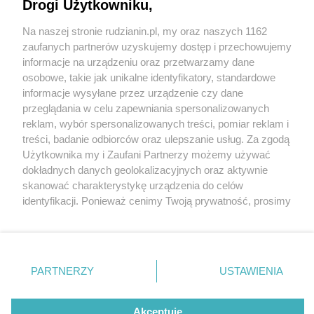
Drogi Użytkowniku,
Na naszej stronie rudzianin.pl, my oraz naszych 1162
Wydawca mediów
lokalnych
zaufanych partnerów uzyskujemy dostęp i przechowujemy
informacje na urządzeniu oraz przetwarzamy dane
osobowe, takie jak unikalne identyfikatory, standardowe
informacje wysyłane przez urządzenie czy dane
przeglądania w celu zapewniania spersonalizowanych
2 / 0
reklam, wybór spersonalizowanych treści, pomiar reklam i
Nie zapomnij
treści, badanie odbiorców oraz ulepszanie usług. Za zgodą
zapoznać się z:
polityką prywatności
regulamin korzystania z portali
Użytkownika my i Zaufani Partnerzy możemy używać
Twoje
miasto
Skontakuj się
z nami
dokładnych danych geolokalizacyjnych oraz aktywnie
Piekary Śląskie
Kontakt
skanować charakterystykę urządzenia do celów
Chorzów
Wydawca
identyfikacji. Ponieważ cenimy Twoją prywatność, prosimy
Tarnowskie Góry
Redakcja
Ruda Śląska
Newsletter
o zgodę na korzystanie z tych technologii poprzez
Świętochłowice
Reklama
kliknięcie „Akceptuję”. Zgoda jest dobrowolna i zawsze
Tychy
możesz ją zmienić/wycofać klikając przycisk ustawień
Bytom
Katowice
prywatności znajdujący się w lewym dolnym rogu strony
REKLAMA
PARTNERZY
USTAWIENIA
Gliwice
. Niektóre rodzaje przetwarzania danych nie wymagają
Zabrze
Zagłębie
zgody użytkownika, ale masz prawo sprzeciwić się
takiemu przetwarzaniu. Preferencje będą miały
Akceptuję