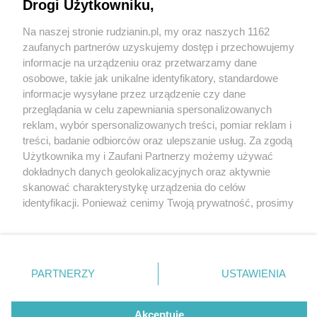
Drogi Użytkowniku,
Na naszej stronie rudzianin.pl, my oraz naszych 1162
Wydawca mediów
lokalnych
zaufanych partnerów uzyskujemy dostęp i przechowujemy
informacje na urządzeniu oraz przetwarzamy dane
osobowe, takie jak unikalne identyfikatory, standardowe
informacje wysyłane przez urządzenie czy dane
przeglądania w celu zapewniania spersonalizowanych
1 / 0
reklam, wybór spersonalizowanych treści, pomiar reklam i
Nie zapomnij
treści, badanie odbiorców oraz ulepszanie usług. Za zgodą
zapoznać się z:
polityką prywatności
regulamin korzystania z portali
Użytkownika my i Zaufani Partnerzy możemy używać
Twoje
miasto
Skontakuj się
z nami
dokładnych danych geolokalizacyjnych oraz aktywnie
Piekary Śląskie
Kontakt
skanować charakterystykę urządzenia do celów
Chorzów
Wydawca
identyfikacji. Ponieważ cenimy Twoją prywatność, prosimy
Tarnowskie Góry
Redakcja
Ruda Śląska
Newsletter
o zgodę na korzystanie z tych technologii poprzez
Świętochłowice
Reklama
kliknięcie „Akceptuję”. Zgoda jest dobrowolna i zawsze
Tychy
możesz ją zmienić/wycofać klikając przycisk ustawień
Bytom
Katowice
prywatności znajdujący się w lewym dolnym rogu strony
REKLAMA
PARTNERZY
USTAWIENIA
Gliwice
. Niektóre rodzaje przetwarzania danych nie wymagają
Zabrze
Zagłębie
zgody użytkownika, ale masz prawo sprzeciwić się
takiemu przetwarzaniu. Preferencje będą miały
Akceptuję