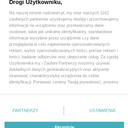
Drogi Użytkowniku,
Na naszej stronie rudzianin.pl, my oraz naszych 1162
Wydawca mediów
lokalnych
zaufanych partnerów uzyskujemy dostęp i przechowujemy
informacje na urządzeniu oraz przetwarzamy dane
osobowe, takie jak unikalne identyfikatory, standardowe
informacje wysyłane przez urządzenie czy dane
przeglądania w celu zapewniania spersonalizowanych
2 / 0
reklam, wybór spersonalizowanych treści, pomiar reklam i
Nie zapomnij
treści, badanie odbiorców oraz ulepszanie usług. Za zgodą
zapoznać się z:
polityką prywatności
regulamin korzystania z portali
Użytkownika my i Zaufani Partnerzy możemy używać
Twoje
miasto
Skontakuj się
z nami
dokładnych danych geolokalizacyjnych oraz aktywnie
Piekary Śląskie
Kontakt
skanować charakterystykę urządzenia do celów
Chorzów
Wydawca
identyfikacji. Ponieważ cenimy Twoją prywatność, prosimy
Tarnowskie Góry
Redakcja
Ruda Śląska
Newsletter
o zgodę na korzystanie z tych technologii poprzez
Świętochłowice
Reklama
kliknięcie „Akceptuję”. Zgoda jest dobrowolna i zawsze
Tychy
możesz ją zmienić/wycofać klikając przycisk ustawień
Bytom
Katowice
prywatności znajdujący się w lewym dolnym rogu strony
REKLAMA
PARTNERZY
USTAWIENIA
Gliwice
. Niektóre rodzaje przetwarzania danych nie wymagają
Zabrze
Zagłębie
zgody użytkownika, ale masz prawo sprzeciwić się
takiemu przetwarzaniu. Preferencje będą miały
Akceptuję