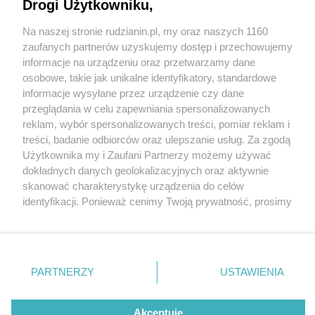
Drogi Użytkowniku,
Na naszej stronie rudzianin.pl, my oraz naszych 1160
Wydawca mediów
lokalnych
zaufanych partnerów uzyskujemy dostęp i przechowujemy
informacje na urządzeniu oraz przetwarzamy dane
osobowe, takie jak unikalne identyfikatory, standardowe
informacje wysyłane przez urządzenie czy dane
przeglądania w celu zapewniania spersonalizowanych
1 / 0
reklam, wybór spersonalizowanych treści, pomiar reklam i
Nie zapomnij
treści, badanie odbiorców oraz ulepszanie usług. Za zgodą
zapoznać się z:
polityką prywatności
regulamin korzystania z portali
Użytkownika my i Zaufani Partnerzy możemy używać
Twoje
miasto
Skontakuj się
z nami
dokładnych danych geolokalizacyjnych oraz aktywnie
Piekary Śląskie
Kontakt
skanować charakterystykę urządzenia do celów
Chorzów
Wydawca
identyfikacji. Ponieważ cenimy Twoją prywatność, prosimy
Tarnowskie Góry
Redakcja
Ruda Śląska
Newsletter
o zgodę na korzystanie z tych technologii poprzez
Świętochłowice
Reklama
kliknięcie „Akceptuję”. Zgoda jest dobrowolna i zawsze
Tychy
możesz ją zmienić/wycofać klikając przycisk ustawień
Bytom
Katowice
prywatności znajdujący się w lewym dolnym rogu strony
REKLAMA
PARTNERZY
USTAWIENIA
Gliwice
. Niektóre rodzaje przetwarzania danych nie wymagają
Zabrze
Zagłębie
zgody użytkownika, ale masz prawo sprzeciwić się
takiemu przetwarzaniu. Preferencje będą miały
Akceptuję