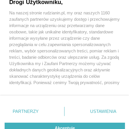
Drogi Użytkowniku,
Na naszej stronie rudzianin.pl, my oraz naszych 1160
Wydawca mediów
lokalnych
zaufanych partnerów uzyskujemy dostęp i przechowujemy
informacje na urządzeniu oraz przetwarzamy dane
osobowe, takie jak unikalne identyfikatory, standardowe
informacje wysyłane przez urządzenie czy dane
przeglądania w celu zapewniania spersonalizowanych
3 / 0
reklam, wybór spersonalizowanych treści, pomiar reklam i
Nie zapomnij
treści, badanie odbiorców oraz ulepszanie usług. Za zgodą
zapoznać się z:
polityką prywatności
regulamin korzystania z portali
Użytkownika my i Zaufani Partnerzy możemy używać
Twoje
miasto
Skontakuj się
z nami
dokładnych danych geolokalizacyjnych oraz aktywnie
Piekary Śląskie
Kontakt
skanować charakterystykę urządzenia do celów
Chorzów
Wydawca
identyfikacji. Ponieważ cenimy Twoją prywatność, prosimy
Tarnowskie Góry
Redakcja
Ruda Śląska
Newsletter
o zgodę na korzystanie z tych technologii poprzez
Świętochłowice
Reklama
kliknięcie „Akceptuję”. Zgoda jest dobrowolna i zawsze
Tychy
możesz ją zmienić/wycofać klikając przycisk ustawień
Bytom
Katowice
prywatności znajdujący się w lewym dolnym rogu strony
REKLAMA
PARTNERZY
USTAWIENIA
Gliwice
. Niektóre rodzaje przetwarzania danych nie wymagają
Zabrze
Zagłębie
zgody użytkownika, ale masz prawo sprzeciwić się
takiemu przetwarzaniu. Preferencje będą miały
Akceptuję