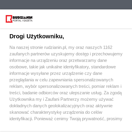
Drogi Użytkowniku,
Na naszej stronie rudzianin.pl, my oraz naszych 1162
Wydawca mediów
lokalnych
zaufanych partnerów uzyskujemy dostęp i przechowujemy
informacje na urządzeniu oraz przetwarzamy dane
osobowe, takie jak unikalne identyfikatory, standardowe
informacje wysyłane przez urządzenie czy dane
przeglądania w celu zapewniania spersonalizowanych
reklam, wybór spersonalizowanych treści, pomiar reklam i
Nie zapomnij
treści, badanie odbiorców oraz ulepszanie usług. Za zgodą
zapoznać się z:
polityką prywatności
regulamin korzystania z portali
Użytkownika my i Zaufani Partnerzy możemy używać
Twoje
miasto
Skontaktuj się
z nami
dokładnych danych geolokalizacyjnych oraz aktywnie
Piekary Śląskie
Kontakt
skanować charakterystykę urządzenia do celów
Chorzów
Wydawca
identyfikacji. Ponieważ cenimy Twoją prywatność, prosimy
Tarnowskie Góry
Redakcja
Ruda Śląska
Newsletter
o zgodę na korzystanie z tych technologii poprzez
Świętochłowice
Reklama
kliknięcie „Akceptuję”. Zgoda jest dobrowolna i zawsze