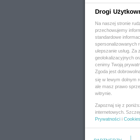
Drogi Użytkow
Na naszej stronie rud
REKLAMA
przechowujemy informa
standardowe informac
spersonalizowanych re
ulepszanie usług. Za
geolokalizacyjnych or
cenimy Twoją prywatno
Zgoda jest dobrowoln
się w lewym dolnym r
ale masz prawo sprzec
witrynie.
Zapoznaj się z poniż
internetowych. Szcze
Prywatności
i
Cookie