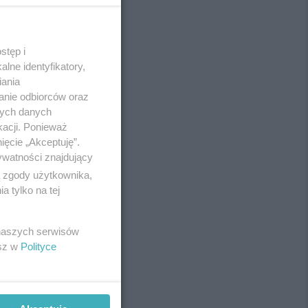
stęp i
REKLAMA
lne identyfikatory,
iania
anie odbiorców oraz
nych danych
kacji. Ponieważ
ięcie „Akceptuję”.
ywatności znajdujący
ą zgody użytkownika,
 tylko na tej
 naszych serwisów
esz w
Polityce