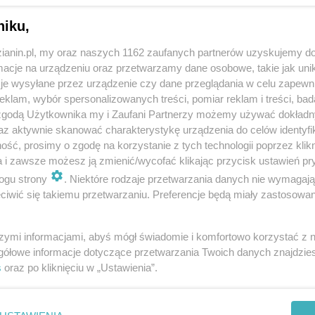
niku,
zianin.pl, my oraz naszych 1162 zaufanych partnerów uzyskujemy do
cje na urządzeniu oraz przetwarzamy dane osobowe, takie jak unika
je wysyłane przez urządzenie czy dane przeglądania w celu zapewn
klam, wybór spersonalizowanych treści, pomiar reklam i treści, bad
 zgodą Użytkownika my i Zaufani Partnerzy możemy używać dokład
az aktywnie skanować charakterystykę urządzenia do celów identyfi
ść, prosimy o zgodę na korzystanie z tych technologii poprzez klikn
a i zawsze możesz ją zmienić/wycofać klikając przycisk ustawień pr
ogu strony
. Niektóre rodzaje przetwarzania danych nie wymagaj
iwić się takiemu przetwarzaniu. Preferencje będą miały zastosowania
szymi informacjami, abyś mógł świadomie i komfortowo korzystać z
gółowe informacje dotyczące przetwarzania Twoich danych znajdzi
s
oraz po kliknięciu w „Ustawienia”.