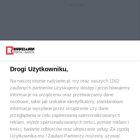
REKLAMA
Drogi Użytkowniku,
Na naszej stronie rudzianin.pl, my oraz naszych 1162
Wydawca mediów
lokalnych
zaufanych partnerów uzyskujemy dostęp i przechowujemy
informacje na urządzeniu oraz przetwarzamy dane
osobowe, takie jak unikalne identyfikatory, standardowe
informacje wysyłane przez urządzenie czy dane
przeglądania w celu zapewniania spersonalizowanych
reklam, wybór spersonalizowanych treści, pomiar reklam i
Nie zapomnij
treści, badanie odbiorców oraz ulepszanie usług. Za zgodą
zapoznać się z:
polityką prywatności
regulamin korzystania z portali
Użytkownika my i Zaufani Partnerzy możemy używać
Twoje
miasto
Skontaktuj się
z nami