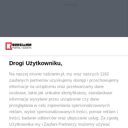
REKLAMA
Drogi Użytkowniku,
Na naszej stronie rudzianin.pl, my oraz naszych 1162
Wydawca mediów
lokalnych
zaufanych partnerów uzyskujemy dostęp i przechowujemy
informacje na urządzeniu oraz przetwarzamy dane
osobowe, takie jak unikalne identyfikatory, standardowe
informacje wysyłane przez urządzenie czy dane
przeglądania w celu zapewniania spersonalizowanych
reklam, wybór spersonalizowanych treści, pomiar reklam i
Nie zapomnij
treści, badanie odbiorców oraz ulepszanie usług. Za zgodą
zapoznać się z:
polityką prywatności
regulamin korzystania z portali
Użytkownika my i Zaufani Partnerzy możemy używać
Twoje
miasto
Skontaktuj się
z nami