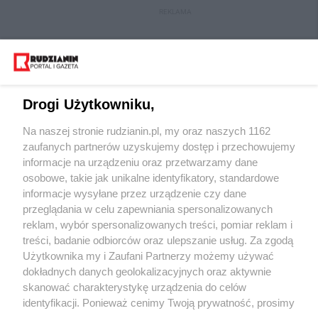
REKLAMA
Drogi Użytkowniku,
Na naszej stronie rudzianin.pl, my oraz naszych 1162
zaufanych partnerów uzyskujemy dostęp i przechowujemy
informacje na urządzeniu oraz przetwarzamy dane
osobowe, takie jak unikalne identyfikatory, standardowe
Wydawca mediów
lokalnych
informacje wysyłane przez urządzenie czy dane
przeglądania w celu zapewniania spersonalizowanych
reklam, wybór spersonalizowanych treści, pomiar reklam i
treści, badanie odbiorców oraz ulepszanie usług. Za zgodą
Użytkownika my i Zaufani Partnerzy możemy używać
dokładnych danych geolokalizacyjnych oraz aktywnie
skanować charakterystykę urządzenia do celów
Nie zapomnij
zapoznać się z:
polityką prywatności
regulamin korzystania z portali
identyfikacji. Ponieważ cenimy Twoją prywatność, prosimy
Twoje
miasto
Skontaktuj się
z nami
o zgodę na korzystanie z tych technologii poprzez