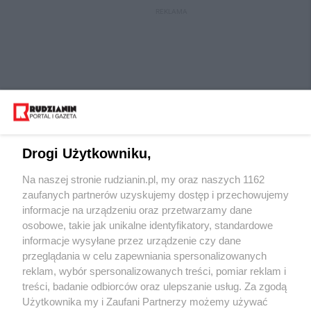
REKLAMA
Drogi Użytkowniku,
Na naszej stronie rudzianin.pl, my oraz naszych 1162
Wydawca mediów
lokalnych
zaufanych partnerów uzyskujemy dostęp i przechowujemy
informacje na urządzeniu oraz przetwarzamy dane
osobowe, takie jak unikalne identyfikatory, standardowe
informacje wysyłane przez urządzenie czy dane
przeglądania w celu zapewniania spersonalizowanych
reklam, wybór spersonalizowanych treści, pomiar reklam i
Nie zapomnij
treści, badanie odbiorców oraz ulepszanie usług. Za zgodą
zapoznać się z:
polityką prywatności
regulamin korzystania z portali
Użytkownika my i Zaufani Partnerzy możemy używać
Twoje
miasto
Skontaktuj się
z nami