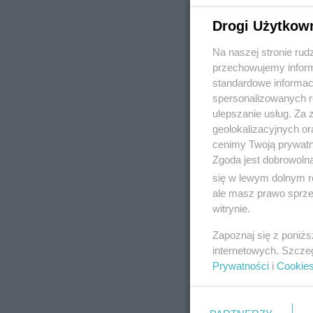
Drogi Użytkow
Na naszej stronie rud
REKLAMA
przechowujemy informa
standardowe informac
spersonalizowanych re
ulepszanie usług. Za
geolokalizacyjnych or
cenimy Twoją prywatno
Zgoda jest dobrowoln
się w lewym dolnym r
ale masz prawo sprzec
witrynie.
Zapoznaj się z poniż
internetowych. Szcze
Prywatności
i
Cookie