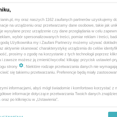
niku,
zianin.pl, my oraz naszych 1162 zaufanych partnerów uzyskujemy do
cje na urządzeniu oraz przetwarzamy dane osobowe, takie jak unika
je wysyłane przez urządzenie czy dane przeglądania w celu zapewn
klam, wybór spersonalizowanych treści, pomiar reklam i treści, bad
 zgodą Użytkownika my i Zaufani Partnerzy możemy używać dokład
az aktywnie skanować charakterystykę urządzenia do celów identyfi
ść, prosimy o zgodę na korzystanie z tych technologii poprzez klikn
a i zawsze możesz ją zmienić/wycofać klikając przycisk ustawień pr
ogu strony
. Niektóre rodzaje przetwarzania danych nie wymagaj
iwić się takiemu przetwarzaniu. Preferencje będą miały zastosowania
szymi informacjami, abyś mógł świadomie i komfortowo korzystać z
gółowe informacje dotyczące przetwarzania Twoich danych znajdzi
s
oraz po kliknięciu w „Ustawienia”.