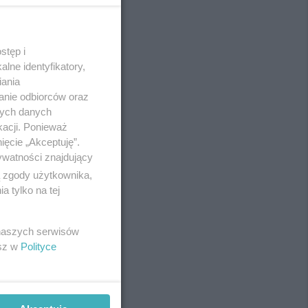
stęp i
REKLAMA
lne identyfikatory,
iania
anie odbiorców oraz
nych danych
kacji. Ponieważ
ięcie „Akceptuję”.
ywatności znajdujący
ą zgody użytkownika,
 tylko na tej
 naszych serwisów
esz w
Polityce