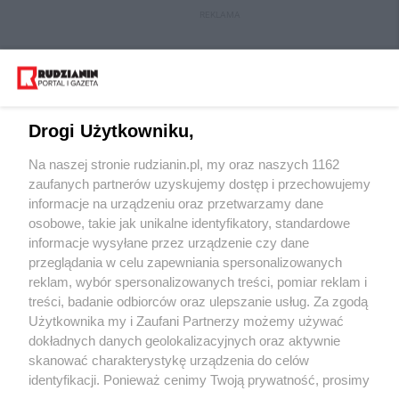
REKLAMA
Drogi Użytkowniku,
Na naszej stronie rudzianin.pl, my oraz naszych 1162
zaufanych partnerów uzyskujemy dostęp i przechowujemy
informacje na urządzeniu oraz przetwarzamy dane
osobowe, takie jak unikalne identyfikatory, standardowe
Wydawca mediów
lokalnych
informacje wysyłane przez urządzenie czy dane
przeglądania w celu zapewniania spersonalizowanych
reklam, wybór spersonalizowanych treści, pomiar reklam i
treści, badanie odbiorców oraz ulepszanie usług. Za zgodą
Użytkownika my i Zaufani Partnerzy możemy używać
dokładnych danych geolokalizacyjnych oraz aktywnie
skanować charakterystykę urządzenia do celów
Nie zapomnij
zapoznać się z:
polityką prywatności
regulamin korzystania z portali
identyfikacji. Ponieważ cenimy Twoją prywatność, prosimy
Twoje
miasto
Skontaktuj się
z nami
o zgodę na korzystanie z tych technologii poprzez