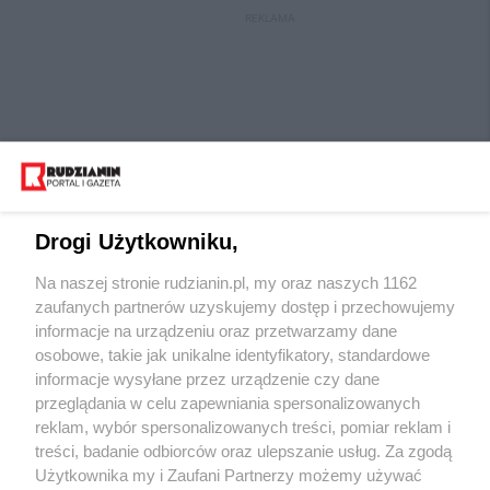
REKLAMA
Drogi Użytkowniku,
Na naszej stronie rudzianin.pl, my oraz naszych 1162
Wydawca mediów
lokalnych
zaufanych partnerów uzyskujemy dostęp i przechowujemy
informacje na urządzeniu oraz przetwarzamy dane
osobowe, takie jak unikalne identyfikatory, standardowe
informacje wysyłane przez urządzenie czy dane
przeglądania w celu zapewniania spersonalizowanych
reklam, wybór spersonalizowanych treści, pomiar reklam i
Nie zapomnij
treści, badanie odbiorców oraz ulepszanie usług. Za zgodą
zapoznać się z:
polityką prywatności
regulamin korzystania z portali
Użytkownika my i Zaufani Partnerzy możemy używać
Twoje
miasto
Skontaktuj się
z nami