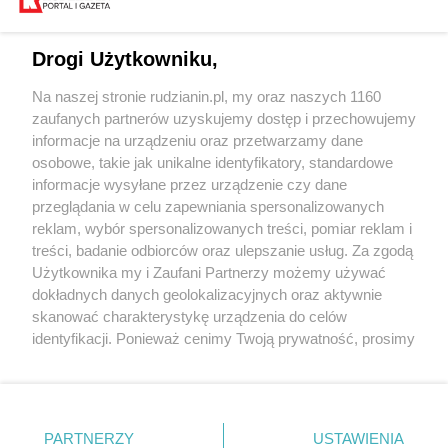
Drogi Użytkowniku,
Na naszej stronie rudzianin.pl, my oraz naszych 1160
Wydawca mediów
lokalnych
zaufanych partnerów uzyskujemy dostęp i przechowujemy
informacje na urządzeniu oraz przetwarzamy dane
osobowe, takie jak unikalne identyfikatory, standardowe
informacje wysyłane przez urządzenie czy dane
przeglądania w celu zapewniania spersonalizowanych
reklam, wybór spersonalizowanych treści, pomiar reklam i
Nie zapomnij
treści, badanie odbiorców oraz ulepszanie usług. Za zgodą
zapoznać się z:
polityką prywatności
regulamin korzystania z portali
Użytkownika my i Zaufani Partnerzy możemy używać
Twoje
miasto
Skontaktuj się
z nami
dokładnych danych geolokalizacyjnych oraz aktywnie
Piekary Śląskie
Kontakt
skanować charakterystykę urządzenia do celów
Chorzów
Wydawca
identyfikacji. Ponieważ cenimy Twoją prywatność, prosimy
Tarnowskie Góry
Redakcja
Ruda Śląska
Newsletter
o zgodę na korzystanie z tych technologii poprzez
Świętochłowice
Reklama
kliknięcie „Akceptuję”. Zgoda jest dobrowolna i zawsze
Tychy
możesz ją zmienić/wycofać klikając przycisk ustawień
Bytom
Katowice
prywatności znajdujący się w lewym dolnym rogu strony
PARTNERZY
USTAWIENIA
Gliwice