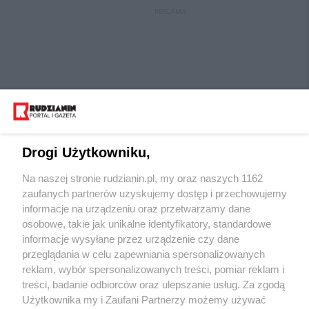
REKLAMA
Drogi Użytkowniku,
Na naszej stronie rudzianin.pl, my oraz naszych 1162
Wydawca mediów
lokalnych
zaufanych partnerów uzyskujemy dostęp i przechowujemy
informacje na urządzeniu oraz przetwarzamy dane
osobowe, takie jak unikalne identyfikatory, standardowe
informacje wysyłane przez urządzenie czy dane
przeglądania w celu zapewniania spersonalizowanych
reklam, wybór spersonalizowanych treści, pomiar reklam i
Nie zapomnij
treści, badanie odbiorców oraz ulepszanie usług. Za zgodą
zapoznać się z:
polityką prywatności
regulamin korzystania z portali
Użytkownika my i Zaufani Partnerzy możemy używać
Twoje
miasto
Skontaktuj się
z nami