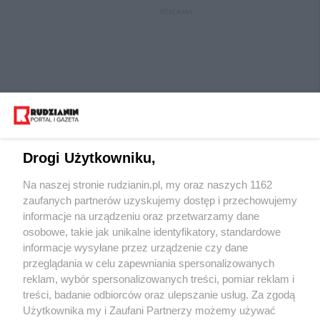
REKLAMA
Drogi Użytkowniku,
Na naszej stronie rudzianin.pl, my oraz naszych 1162
Wydawca mediów
lokalnych
zaufanych partnerów uzyskujemy dostęp i przechowujemy
informacje na urządzeniu oraz przetwarzamy dane
osobowe, takie jak unikalne identyfikatory, standardowe
informacje wysyłane przez urządzenie czy dane
przeglądania w celu zapewniania spersonalizowanych
reklam, wybór spersonalizowanych treści, pomiar reklam i
Nie zapomnij
treści, badanie odbiorców oraz ulepszanie usług. Za zgodą
zapoznać się z:
polityką prywatności
regulamin korzystania z portali
Użytkownika my i Zaufani Partnerzy możemy używać
Twoje
miasto
Skontaktuj się
z nami