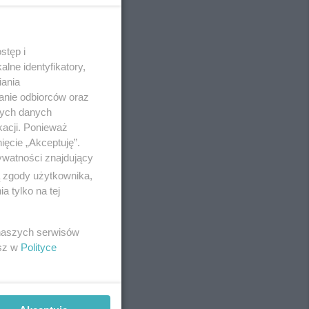
stęp i
REKLAMA
lne identyfikatory,
iania
anie odbiorców oraz
nych danych
kacji. Ponieważ
ięcie „Akceptuję”.
ywatności znajdujący
ą zgody użytkownika,
 tylko na tej
 naszych serwisów
esz w
Polityce