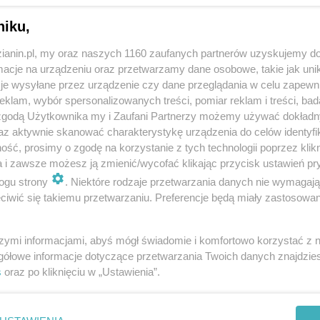
niku,
zianin.pl, my oraz naszych 1160 zaufanych partnerów uzyskujemy do
cje na urządzeniu oraz przetwarzamy dane osobowe, takie jak unika
je wysyłane przez urządzenie czy dane przeglądania w celu zapewn
klam, wybór spersonalizowanych treści, pomiar reklam i treści, bad
 zgodą Użytkownika my i Zaufani Partnerzy możemy używać dokład
az aktywnie skanować charakterystykę urządzenia do celów identyfi
ść, prosimy o zgodę na korzystanie z tych technologii poprzez klikn
a i zawsze możesz ją zmienić/wycofać klikając przycisk ustawień pr
ogu strony
. Niektóre rodzaje przetwarzania danych nie wymagaj
iwić się takiemu przetwarzaniu. Preferencje będą miały zastosowania
szymi informacjami, abyś mógł świadomie i komfortowo korzystać z
gółowe informacje dotyczące przetwarzania Twoich danych znajdzi
s
oraz po kliknięciu w „Ustawienia”.