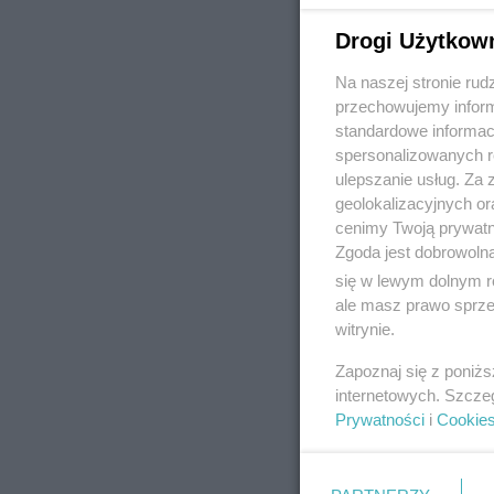
Drogi Użytkow
Na naszej stronie rud
REKLAMA
przechowujemy informa
standardowe informac
spersonalizowanych re
ulepszanie usług. Za
geolokalizacyjnych or
cenimy Twoją prywatno
Zgoda jest dobrowoln
się w lewym dolnym r
ale masz prawo sprzec
witrynie.
Zapoznaj się z poniż
internetowych. Szcze
Prywatności
i
Cookie