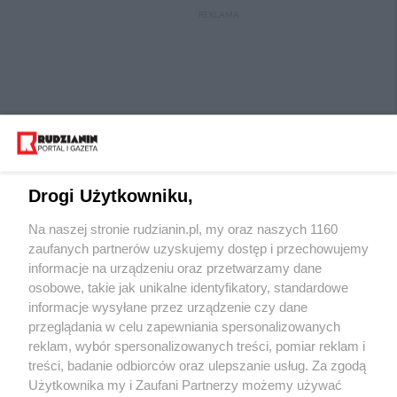
REKLAMA
Drogi Użytkowniku,
Na naszej stronie rudzianin.pl, my oraz naszych 1160
Wydawca mediów
lokalnych
zaufanych partnerów uzyskujemy dostęp i przechowujemy
informacje na urządzeniu oraz przetwarzamy dane
osobowe, takie jak unikalne identyfikatory, standardowe
informacje wysyłane przez urządzenie czy dane
przeglądania w celu zapewniania spersonalizowanych
reklam, wybór spersonalizowanych treści, pomiar reklam i
Nie zapomnij
treści, badanie odbiorców oraz ulepszanie usług. Za zgodą
zapoznać się z:
polityką prywatności
regulamin korzystania z portali
Użytkownika my i Zaufani Partnerzy możemy używać
Twoje
miasto
Skontaktuj się
z nami