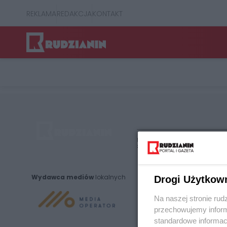
REKLAMA
REDAKCJA
KONTAKT
Nie zapomnij
zapoznać się z:
polityką prywatnośc
Wydawca mediów
lokalnych
Drogi Użytkow
Na naszej stronie rud
przechowujemy informa
standardowe informac