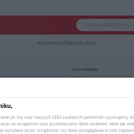
Informacje
112
Sport
Kultura
Twoje
miasto
Piekary Śląskie
Chorzów
i
regulamin korzystania z portali
Tarnowskie Góry
Ruda Śląska
Świętochłowice
Tychy
niku,
Bytom
Katowice
Gliwice
zianin.pl, my oraz naszych 1162 zaufanych partnerów uzyskujemy do
Zabrze
cje na urządzeniu oraz przetwarzamy dane osobowe, takie jak unika
Zagłębie
je wysyłane przez urządzenie czy dane przeglądania w celu zapewn