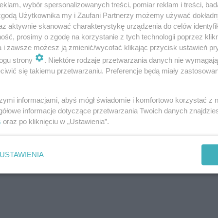
klam, wybór spersonalizowanych treści, pomiar reklam i treści, bad
 zgodą Użytkownika my i Zaufani Partnerzy możemy używać dokład
az aktywnie skanować charakterystykę urządzenia do celów identyfi
ść, prosimy o zgodę na korzystanie z tych technologii poprzez klikn
a i zawsze możesz ją zmienić/wycofać klikając przycisk ustawień pr
ogu strony
. Niektóre rodzaje przetwarzania danych nie wymagaj
iwić się takiemu przetwarzaniu. Preferencje będą miały zastosowania
szymi informacjami, abyś mógł świadomie i komfortowo korzystać z
gółowe informacje dotyczące przetwarzania Twoich danych znajdzi
s
oraz po kliknięciu w „Ustawienia”.
USTAWIENIA