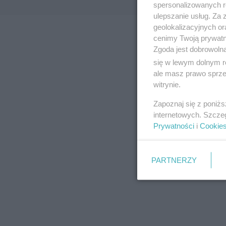
spersonalizowanych re
ulepszanie usług. Za
geolokalizacyjnych or
cenimy Twoją prywatno
Zgoda jest dobrowoln
się w lewym dolnym r
ale masz prawo sprzec
witrynie.
Zapoznaj się z poniż
internetowych. Szcze
Prywatności
i
Cookie
PARTNERZY