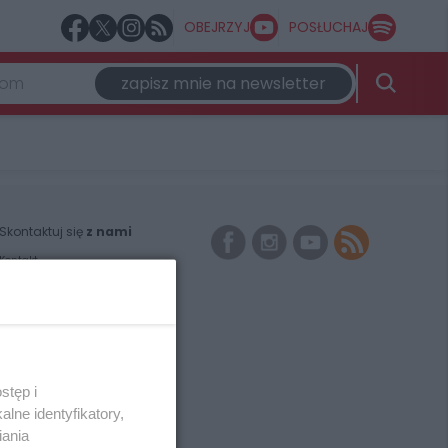
OBEJRZYJ
POSŁUCHAJ
zapisz mnie na newsletter
Skontaktuj się
z nami
Kontakt
Wydawca
Redakcja
Newsletter
Reklama
stęp i
lne identyfikatory,
iania