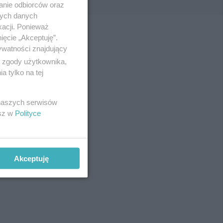
anie odbiorców oraz
nych danych
kacji. Ponieważ
ięcie „Akceptuję”.
ywatności znajdujący
ą zgody użytkownika,
 tylko na tej
 naszych serwisów
esz w
Polityce
Akceptuję