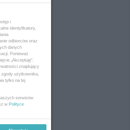
stęp i
REKLAMA
lne identyfikatory,
iania
anie odbiorców oraz
nych danych
kacji. Ponieważ
ięcie „Akceptuję”.
ywatności znajdujący
ą zgody użytkownika,
 tylko na tej
 naszych serwisów
esz w
Polityce