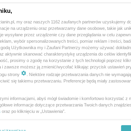
niku,
zianin.pl, my oraz naszych 1162 zaufanych partnerów uzyskujemy do
cje na urządzeniu oraz przetwarzamy dane osobowe, takie jak unika
je wysyłane przez urządzenie czy dane przeglądania w celu zapewn
klam, wybór spersonalizowanych treści, pomiar reklam i treści, bad
 zgodą Użytkownika my i Zaufani Partnerzy możemy używać dokład
az aktywnie skanować charakterystykę urządzenia do celów identyfi
ść, prosimy o zgodę na korzystanie z tych technologii poprzez klikn
a i zawsze możesz ją zmienić/wycofać klikając przycisk ustawień pr
ogu strony
. Niektóre rodzaje przetwarzania danych nie wymagaj
iwić się takiemu przetwarzaniu. Preferencje będą miały zastosowania
szymi informacjami, abyś mógł świadomie i komfortowo korzystać z
gółowe informacje dotyczące przetwarzania Twoich danych znajdzi
s
oraz po kliknięciu w „Ustawienia”.