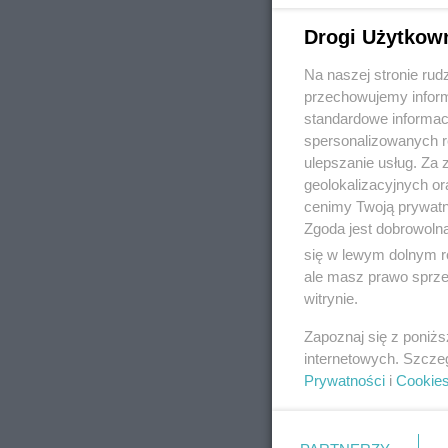
Drogi Użytkow
Na naszej stronie rud
REKLAMA
przechowujemy informa
standardowe informac
spersonalizowanych re
ulepszanie usług. Za
geolokalizacyjnych or
cenimy Twoją prywatno
Zgoda jest dobrowoln
się w lewym dolnym r
ale masz prawo sprzec
witrynie.
Zapoznaj się z poniż
internetowych. Szcze
Prywatności
i
Cookie