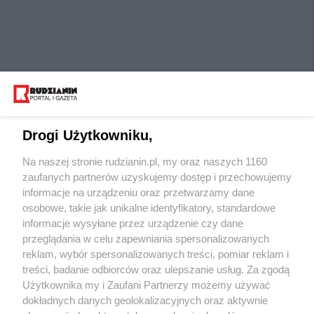
Drogi Użytkowniku,
Na naszej stronie rudzianin.pl, my oraz naszych 1160
Wydawca mediów
lokalnych
zaufanych partnerów uzyskujemy dostęp i przechowujemy
informacje na urządzeniu oraz przetwarzamy dane
osobowe, takie jak unikalne identyfikatory, standardowe
informacje wysyłane przez urządzenie czy dane
przeglądania w celu zapewniania spersonalizowanych
reklam, wybór spersonalizowanych treści, pomiar reklam i
Nie zapomnij
treści, badanie odbiorców oraz ulepszanie usług. Za zgodą
zapoznać się z:
polityką prywatności
regulamin korzystania z portali
Użytkownika my i Zaufani Partnerzy możemy używać
Twoje
miasto
Skontaktuj się
z nami
dokładnych danych geolokalizacyjnych oraz aktywnie
Piekary Śląskie
Kontakt