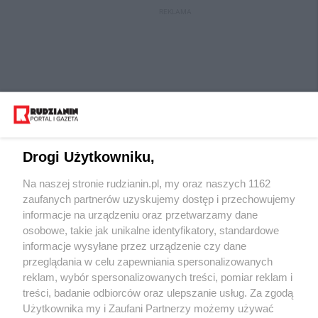
REKLAMA
Drogi Użytkowniku,
Na naszej stronie rudzianin.pl, my oraz naszych 1162
Wydawca mediów
lokalnych
zaufanych partnerów uzyskujemy dostęp i przechowujemy
informacje na urządzeniu oraz przetwarzamy dane
osobowe, takie jak unikalne identyfikatory, standardowe
informacje wysyłane przez urządzenie czy dane
przeglądania w celu zapewniania spersonalizowanych
reklam, wybór spersonalizowanych treści, pomiar reklam i
Nie zapomnij
treści, badanie odbiorców oraz ulepszanie usług. Za zgodą
zapoznać się z:
polityką prywatności
regulamin korzystania z portali
Użytkownika my i Zaufani Partnerzy możemy używać
Twoje
miasto
Skontaktuj się
z nami