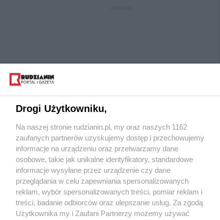
REKLAMA
Drogi Użytkowniku,
Na naszej stronie rudzianin.pl, my oraz naszych 1162
Wydawca mediów
lokalnych
zaufanych partnerów uzyskujemy dostęp i przechowujemy
informacje na urządzeniu oraz przetwarzamy dane
osobowe, takie jak unikalne identyfikatory, standardowe
informacje wysyłane przez urządzenie czy dane
przeglądania w celu zapewniania spersonalizowanych
reklam, wybór spersonalizowanych treści, pomiar reklam i
Nie zapomnij
treści, badanie odbiorców oraz ulepszanie usług. Za zgodą
zapoznać się z:
polityką prywatności
regulamin korzystania z portali
Użytkownika my i Zaufani Partnerzy możemy używać
Twoje
miasto
Skontaktuj się
z nami