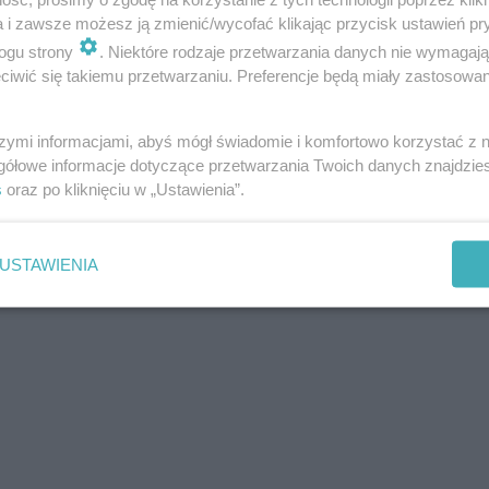
a i zawsze możesz ją zmienić/wycofać klikając przycisk ustawień pr
ogu strony
. Niektóre rodzaje przetwarzania danych nie wymagaj
iwić się takiemu przetwarzaniu. Preferencje będą miały zastosowania
szymi informacjami, abyś mógł świadomie i komfortowo korzystać z
gółowe informacje dotyczące przetwarzania Twoich danych znajdzi
s
oraz po kliknięciu w „Ustawienia”.
USTAWIENIA