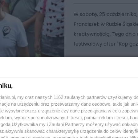
W sobotę, 25 października,
Franciszek w Rudzie Śląskie
kreatywnością. Tego dnia o
festiwalowy after "Kop gdzie 
niku,
zianin.pl, my oraz naszych 1162 zaufanych partnerów uzyskujemy do
cje na urządzeniu oraz przetwarzamy dane osobowe, takie jak unika
je wysyłane przez urządzenie czy dane przeglądania w celu zapewn
klam, wybór spersonalizowanych treści, pomiar reklam i treści, bad
 zgodą Użytkownika my i Zaufani Partnerzy możemy używać dokład
az aktywnie skanować charakterystykę urządzenia do celów identyfi
ść, prosimy o zgodę na korzystanie z tych technologii poprzez klikn