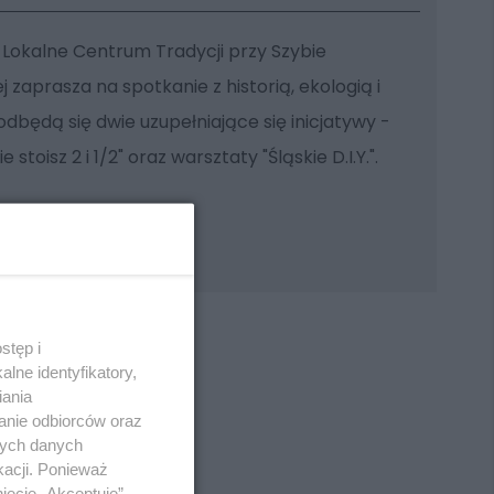
 Lokalne Centrum Tradycji przy Szybie
j zaprasza na spotkanie z historią, ekologią i
dbędą się dwie uzupełniające się inicjatywy -
stoisz 2 i 1/2" oraz warsztaty "Śląskie D.I.Y.".
stęp i
lne identyfikatory,
iania
anie odbiorców oraz
REKLAMA
nych danych
kacji. Ponieważ
ięcie „Akceptuję”.