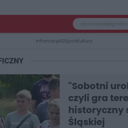
Informacje
112
Sport
Kultura
FICZNY
"Sobotni uro
czyli gra te
historyczny 
Śląskiej