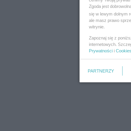
Zgoda jest dobrowoln
się w lewym dolnym r
ale masz prawo sprzec
witrynie.
REKLAMA
Zapoznaj się z poniż
internetowych. Szcze
Prywatności
i
Cookie
PARTNERZY