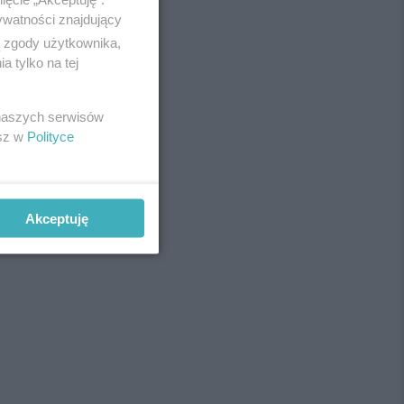
ywatności znajdujący
ą zgody użytkownika,
 tylko na tej
REKLAMA
 naszych serwisów
esz w
Polityce
Akceptuję