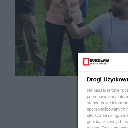
Drogi Użytkow
Na naszej stronie rud
przechowujemy informa
standardowe informac
spersonalizowanych re
REKLAMA
ulepszanie usług. Za
geolokalizacyjnych or
cenimy Twoją prywatno