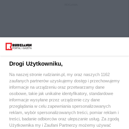
REKLAMA
Drogi Użytkowniku,
Na naszej stronie rudzianin.pl, my oraz naszych 1162
Wydawca mediów
lokalnych
zaufanych partnerów uzyskujemy dostęp i przechowujemy
informacje na urządzeniu oraz przetwarzamy dane
osobowe, takie jak unikalne identyfikatory, standardowe
informacje wysyłane przez urządzenie czy dane
przeglądania w celu zapewniania spersonalizowanych
reklam, wybór spersonalizowanych treści, pomiar reklam i
Nie zapomnij
treści, badanie odbiorców oraz ulepszanie usług. Za zgodą
zapoznać się z:
polityką prywatności
regulamin korzystania z portali
Użytkownika my i Zaufani Partnerzy możemy używać
Twoje
miasto
Skontaktuj się
z nami