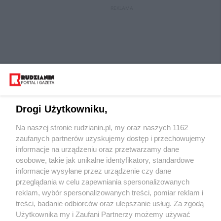
REKLAMA
Drogi Użytkowniku,
Na naszej stronie rudzianin.pl, my oraz naszych 1162
Wydawca mediów
lokalnych
zaufanych partnerów uzyskujemy dostęp i przechowujemy
informacje na urządzeniu oraz przetwarzamy dane
osobowe, takie jak unikalne identyfikatory, standardowe
informacje wysyłane przez urządzenie czy dane
przeglądania w celu zapewniania spersonalizowanych
reklam, wybór spersonalizowanych treści, pomiar reklam i
Nie zapomnij
treści, badanie odbiorców oraz ulepszanie usług. Za zgodą
zapoznać się z:
polityką prywatności
regulamin korzystania z portali
Użytkownika my i Zaufani Partnerzy możemy używać
Twoje
miasto
Skontaktuj się
z nami