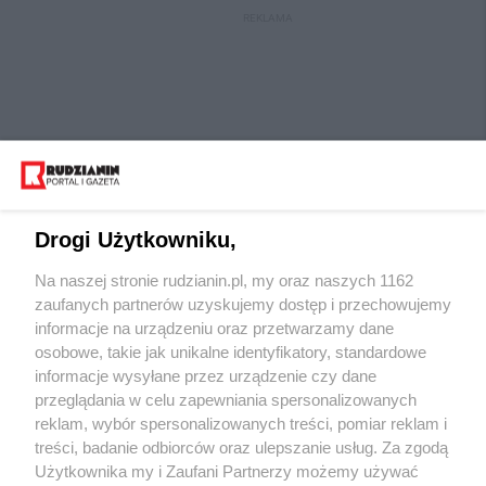
REKLAMA
Drogi Użytkowniku,
Na naszej stronie rudzianin.pl, my oraz naszych 1162
Wydawca mediów
lokalnych
zaufanych partnerów uzyskujemy dostęp i przechowujemy
informacje na urządzeniu oraz przetwarzamy dane
osobowe, takie jak unikalne identyfikatory, standardowe
informacje wysyłane przez urządzenie czy dane
przeglądania w celu zapewniania spersonalizowanych
reklam, wybór spersonalizowanych treści, pomiar reklam i
Nie zapomnij
treści, badanie odbiorców oraz ulepszanie usług. Za zgodą
zapoznać się z:
polityką prywatności
regulamin korzystania z portali
Użytkownika my i Zaufani Partnerzy możemy używać
Twoje
miasto
Skontaktuj się
z nami