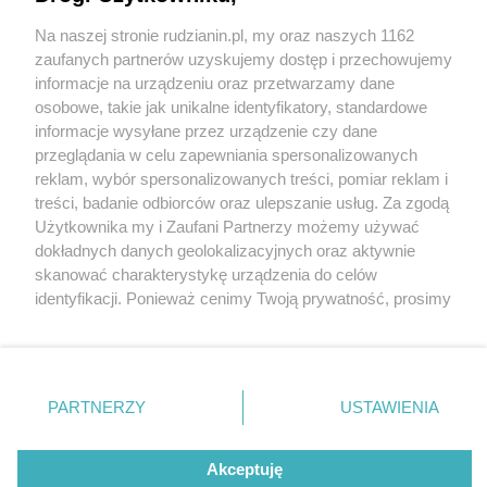
Na naszej stronie rudzianin.pl, my oraz naszych 1162
Wydawca mediów
lokalnych
zaufanych partnerów uzyskujemy dostęp i przechowujemy
informacje na urządzeniu oraz przetwarzamy dane
osobowe, takie jak unikalne identyfikatory, standardowe
informacje wysyłane przez urządzenie czy dane
przeglądania w celu zapewniania spersonalizowanych
reklam, wybór spersonalizowanych treści, pomiar reklam i
Nie zapomnij
treści, badanie odbiorców oraz ulepszanie usług. Za zgodą
zapoznać się z:
polityką prywatności
regulamin korzystania z portali
Użytkownika my i Zaufani Partnerzy możemy używać
Twoje
miasto
Skontaktuj się
z nami
dokładnych danych geolokalizacyjnych oraz aktywnie
Piekary Śląskie
Kontakt
skanować charakterystykę urządzenia do celów
Chorzów
Wydawca
identyfikacji. Ponieważ cenimy Twoją prywatność, prosimy
Tarnowskie Góry
Redakcja
Ruda Śląska
Newsletter
o zgodę na korzystanie z tych technologii poprzez
Świętochłowice
Reklama
kliknięcie „Akceptuję”. Zgoda jest dobrowolna i zawsze
Tychy
możesz ją zmienić/wycofać klikając przycisk ustawień
Bytom
Katowice
prywatności znajdujący się w lewym dolnym rogu strony
PARTNERZY
USTAWIENIA
Gliwice
. Niektóre rodzaje przetwarzania danych nie wymagają
Zabrze
Zagłębie
zgody użytkownika, ale masz prawo sprzeciwić się
Akceptuję
takiemu przetwarzaniu. Preferencje będą miały