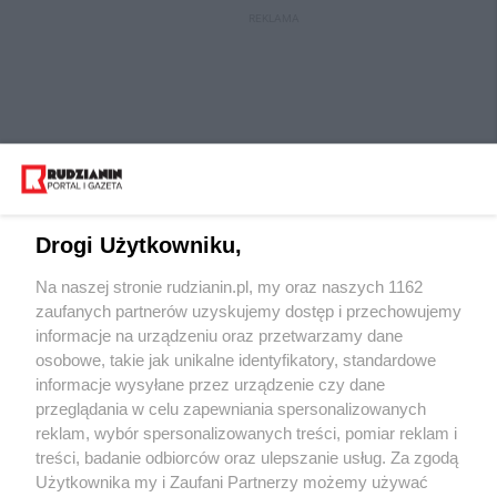
REKLAMA
Drogi Użytkowniku,
Na naszej stronie rudzianin.pl, my oraz naszych 1162
Wydawca mediów
lokalnych
zaufanych partnerów uzyskujemy dostęp i przechowujemy
informacje na urządzeniu oraz przetwarzamy dane
osobowe, takie jak unikalne identyfikatory, standardowe
informacje wysyłane przez urządzenie czy dane
przeglądania w celu zapewniania spersonalizowanych
reklam, wybór spersonalizowanych treści, pomiar reklam i
Nie zapomnij
treści, badanie odbiorców oraz ulepszanie usług. Za zgodą
zapoznać się z:
polityką prywatności
regulamin korzystania z portali
Użytkownika my i Zaufani Partnerzy możemy używać
Twoje
miasto
Skontaktuj się
z nami