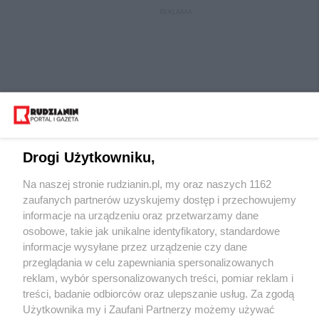
REKLAMA
Drogi Użytkowniku,
Na naszej stronie rudzianin.pl, my oraz naszych 1162
Wydawca mediów
lokalnych
zaufanych partnerów uzyskujemy dostęp i przechowujemy
informacje na urządzeniu oraz przetwarzamy dane
osobowe, takie jak unikalne identyfikatory, standardowe
informacje wysyłane przez urządzenie czy dane
przeglądania w celu zapewniania spersonalizowanych
reklam, wybór spersonalizowanych treści, pomiar reklam i
Nie zapomnij
treści, badanie odbiorców oraz ulepszanie usług. Za zgodą
zapoznać się z:
polityką prywatności
regulamin korzystania z portali
Użytkownika my i Zaufani Partnerzy możemy używać
Twoje
miasto
Skontaktuj się
z nami