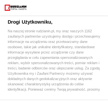
Drogi Użytkowniku,
Na naszej stronie rudzianin.pl, my oraz naszych 1162
Wydawca mediów
lokalnych
zaufanych partnerów uzyskujemy dostęp i przechowujemy
informacje na urządzeniu oraz przetwarzamy dane
osobowe, takie jak unikalne identyfikatory, standardowe
informacje wysyłane przez urządzenie czy dane
przeglądania w celu zapewniania spersonalizowanych
reklam, wybór spersonalizowanych treści, pomiar reklam i
Nie zapomnij
treści, badanie odbiorców oraz ulepszanie usług. Za zgodą
zapoznać się z:
polityką prywatności
regulamin korzystania z portali
Użytkownika my i Zaufani Partnerzy możemy używać
Twoje
miasto
Skontaktuj się
z nami
dokładnych danych geolokalizacyjnych oraz aktywnie
Piekary Śląskie
Kontakt
skanować charakterystykę urządzenia do celów
Chorzów
Wydawca
identyfikacji. Ponieważ cenimy Twoją prywatność, prosimy
Tarnowskie Góry
Redakcja
Ruda Śląska
Newsletter
o zgodę na korzystanie z tych technologii poprzez
Świętochłowice
Reklama
kliknięcie „Akceptuję”. Zgoda jest dobrowolna i zawsze
Tychy
możesz ją zmienić/wycofać klikając przycisk ustawień
Bytom