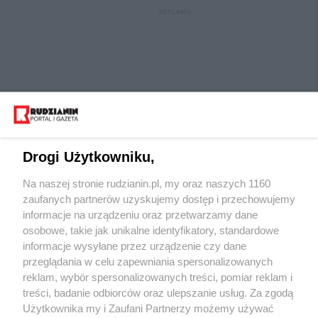
REKLAMA
Drogi Użytkowniku,
Na naszej stronie rudzianin.pl, my oraz naszych 1160
Wydawca mediów
lokalnych
zaufanych partnerów uzyskujemy dostęp i przechowujemy
informacje na urządzeniu oraz przetwarzamy dane
osobowe, takie jak unikalne identyfikatory, standardowe
informacje wysyłane przez urządzenie czy dane
przeglądania w celu zapewniania spersonalizowanych
reklam, wybór spersonalizowanych treści, pomiar reklam i
Nie zapomnij
treści, badanie odbiorców oraz ulepszanie usług. Za zgodą
zapoznać się z:
polityką prywatności
regulamin korzystania z portali
Użytkownika my i Zaufani Partnerzy możemy używać
Twoje
miasto
Skontaktuj się
z nami