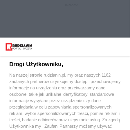
REKLAMA
Drogi Użytkowniku,
Na naszej stronie rudzianin.pl, my oraz naszych 1162
Wydawca mediów
lokalnych
zaufanych partnerów uzyskujemy dostęp i przechowujemy
informacje na urządzeniu oraz przetwarzamy dane
osobowe, takie jak unikalne identyfikatory, standardowe
informacje wysyłane przez urządzenie czy dane
przeglądania w celu zapewniania spersonalizowanych
reklam, wybór spersonalizowanych treści, pomiar reklam i
Nie zapomnij
treści, badanie odbiorców oraz ulepszanie usług. Za zgodą
zapoznać się z:
polityką prywatności
regulamin korzystania z portali
Użytkownika my i Zaufani Partnerzy możemy używać
Twoje
miasto
Skontaktuj się
z nami