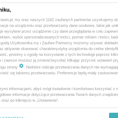
niku,
zianin.pl, my oraz naszych 1162 zaufanych partnerów uzyskujemy do
cje na urządzeniu oraz przetwarzamy dane osobowe, takie jak unika
je wysyłane przez urządzenie czy dane przeglądania w celu zapewn
klam, wybór spersonalizowanych treści, pomiar reklam i treści, bad
 zgodą Użytkownika my i Zaufani Partnerzy możemy używać dokład
az aktywnie skanować charakterystykę urządzenia do celów identyfi
ść, prosimy o zgodę na korzystanie z tych technologii poprzez klikn
a i zawsze możesz ją zmienić/wycofać klikając przycisk ustawień pr
ogu strony
. Niektóre rodzaje przetwarzania danych nie wymagaj
iwić się takiemu przetwarzaniu. Preferencje będą miały zastosowania
szymi informacjami, abyś mógł świadomie i komfortowo korzystać z
gółowe informacje dotyczące przetwarzania Twoich danych znajdzi
s
oraz po kliknięciu w „Ustawienia”.