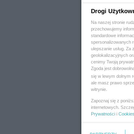
Drogi Użytkow
Na naszej stronie rud
REKLAMA
przechowujemy informa
standardowe informac
spersonalizowanych re
ulepszanie usług. Za
geolokalizacyjnych or
cenimy Twoją prywatno
Zgoda jest dobrowoln
się w lewym dolnym r
ale masz prawo sprzec
witrynie.
Zapoznaj się z poniż
internetowych. Szcze
Prywatności
i
Cookie