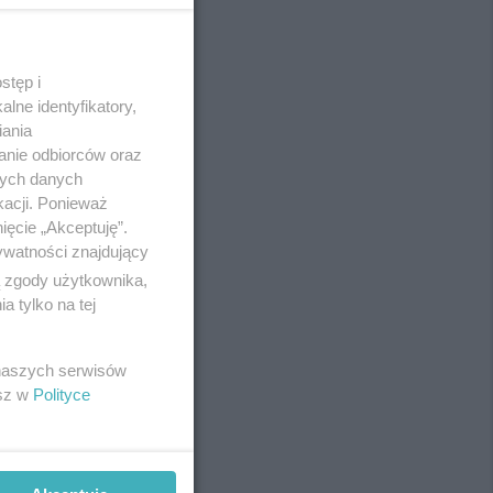
stęp i
REKLAMA
lne identyfikatory,
iania
anie odbiorców oraz
nych danych
kacji. Ponieważ
ięcie „Akceptuję”.
ywatności znajdujący
ą zgody użytkownika,
 tylko na tej
 naszych serwisów
esz w
Polityce