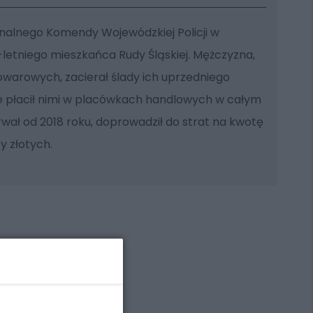
minalnego Komendy Wojewódzkiej Policji w
letniego mieszkańca Rudy Śląskiej. Mężczyzna,
warowych, zacierał ślady ich uprzedniego
e płacił nimi w placówkach handlowych w całym
trwał od 2018 roku, doprowadził do strat na kwotę
y złotych.