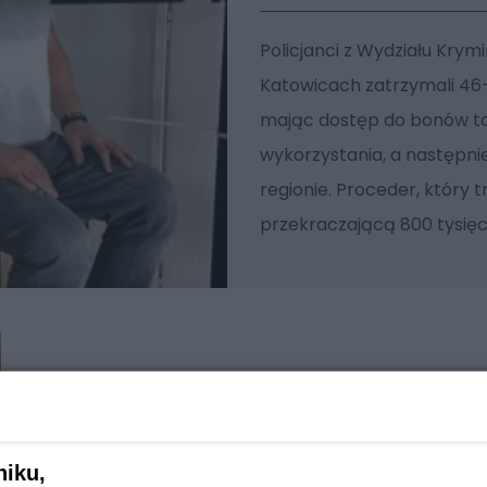
Policjanci z Wydziału Kry
Katowicach zatrzymali 46-
mając dostęp do bonów to
wykorzystania, a następni
regionie. Proceder, który 
przekraczającą 800 tysięc
niku,