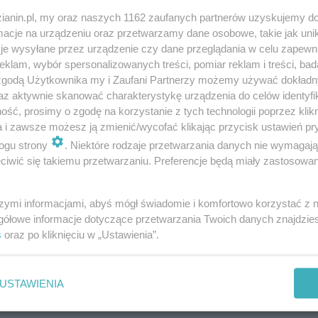
zianin.pl, my oraz naszych 1162 zaufanych partnerów uzyskujemy do
cje na urządzeniu oraz przetwarzamy dane osobowe, takie jak unika
je wysyłane przez urządzenie czy dane przeglądania w celu zapewn
klam, wybór spersonalizowanych treści, pomiar reklam i treści, bad
 zgodą Użytkownika my i Zaufani Partnerzy możemy używać dokład
az aktywnie skanować charakterystykę urządzenia do celów identyfi
ść, prosimy o zgodę na korzystanie z tych technologii poprzez klikn
a i zawsze możesz ją zmienić/wycofać klikając przycisk ustawień pr
ogu strony
. Niektóre rodzaje przetwarzania danych nie wymagaj
iwić się takiemu przetwarzaniu. Preferencje będą miały zastosowania
szymi informacjami, abyś mógł świadomie i komfortowo korzystać z
gółowe informacje dotyczące przetwarzania Twoich danych znajdzi
s
oraz po kliknięciu w „Ustawienia”.
USTAWIENIA