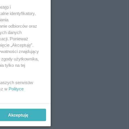
stęp i
lne identyfikatory,
iania
anie odbiorców oraz
nych danych
kacji. Ponieważ
ięcie „Akceptuję”.
ywatności znajdujący
ą zgody użytkownika,
 tylko na tej
REKLAMA
 naszych serwisów
esz w
Polityce
Akceptuję
REKLAMA