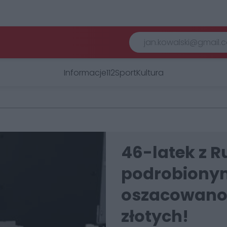
Informacje
112
Sport
Kultura
46-latek z Ru
podrobionym
oszacowano 
złotych!