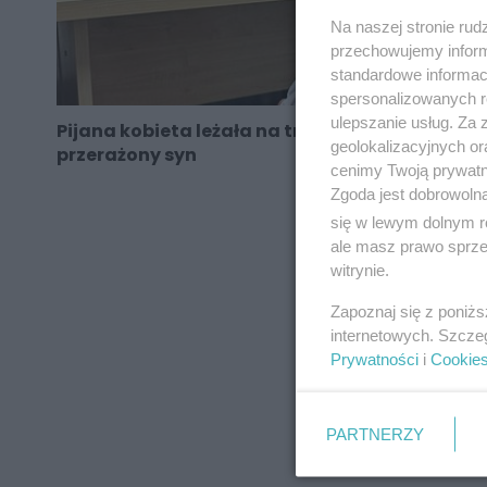
Na naszej stronie rud
przechowujemy informa
standardowe informac
spersonalizowanych re
ulepszanie usług. Za
Pijana kobieta leżała na trawniku, obok stał
geolokalizacyjnych or
przerażony syn
cenimy Twoją prywatno
Zgoda jest dobrowoln
się w lewym dolnym r
ale masz prawo sprzec
REKLAMA
witrynie.
Zapoznaj się z poniż
internetowych. Szcze
Prywatności
i
Cookie
PARTNERZY
REKLAMA