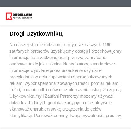
Drogi Użytkowniku,
Na naszej stronie rudzianin.pl, my oraz naszych 1160
Wydawca mediów
lokalnych
zaufanych partnerów uzyskujemy dostęp i przechowujemy
informacje na urządzeniu oraz przetwarzamy dane
osobowe, takie jak unikalne identyfikatory, standardowe
informacje wysyłane przez urządzenie czy dane
przeglądania w celu zapewniania spersonalizowanych
reklam, wybór spersonalizowanych treści, pomiar reklam i
Nie zapomnij
treści, badanie odbiorców oraz ulepszanie usług. Za zgodą
zapoznać się z:
polityką prywatności
regulamin korzystania z portali
Użytkownika my i Zaufani Partnerzy możemy używać
Twoje
miasto
Skontaktuj się
z nami
dokładnych danych geolokalizacyjnych oraz aktywnie
Piekary Śląskie
Kontakt
skanować charakterystykę urządzenia do celów
Chorzów
Wydawca
identyfikacji. Ponieważ cenimy Twoją prywatność, prosimy
Tarnowskie Góry
Redakcja
Ruda Śląska
Newsletter
o zgodę na korzystanie z tych technologii poprzez
Świętochłowice
Reklama
kliknięcie „Akceptuję”. Zgoda jest dobrowolna i zawsze
Tychy