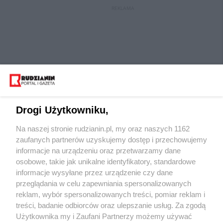
REKLAMA
Drogi Użytkowniku,
Na naszej stronie rudzianin.pl, my oraz naszych 1162
Wydawca mediów
lokalnych
zaufanych partnerów uzyskujemy dostęp i przechowujemy
informacje na urządzeniu oraz przetwarzamy dane
osobowe, takie jak unikalne identyfikatory, standardowe
informacje wysyłane przez urządzenie czy dane
przeglądania w celu zapewniania spersonalizowanych
reklam, wybór spersonalizowanych treści, pomiar reklam i
Nie zapomnij
treści, badanie odbiorców oraz ulepszanie usług. Za zgodą
zapoznać się z:
polityką prywatności
regulamin korzystania z portali
Użytkownika my i Zaufani Partnerzy możemy używać
Twoje
miasto
Skontaktuj się
z nami