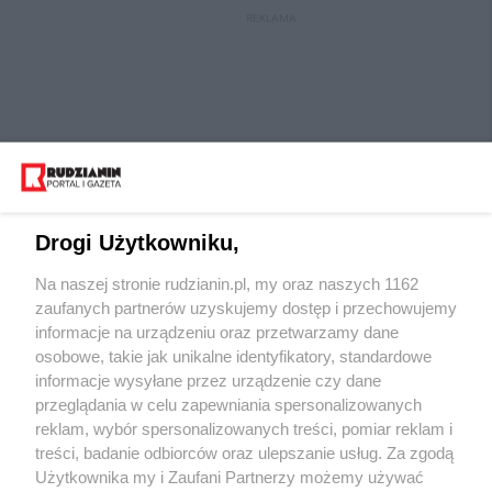
REKLAMA
Drogi Użytkowniku,
Na naszej stronie rudzianin.pl, my oraz naszych 1162
Wydawca mediów
lokalnych
zaufanych partnerów uzyskujemy dostęp i przechowujemy
informacje na urządzeniu oraz przetwarzamy dane
osobowe, takie jak unikalne identyfikatory, standardowe
informacje wysyłane przez urządzenie czy dane
przeglądania w celu zapewniania spersonalizowanych
reklam, wybór spersonalizowanych treści, pomiar reklam i
Nie zapomnij
treści, badanie odbiorców oraz ulepszanie usług. Za zgodą
zapoznać się z:
polityką prywatności
regulamin korzystania z portali
Użytkownika my i Zaufani Partnerzy możemy używać
Twoje
miasto
Skontaktuj się
z nami