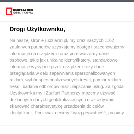
Drogi Użytkowniku,
Na naszej stronie rudzianin.pl, my oraz naszych 1162
Wydawca mediów
lokalnych
zaufanych partnerów uzyskujemy dostęp i przechowujemy
informacje na urządzeniu oraz przetwarzamy dane
osobowe, takie jak unikalne identyfikatory, standardowe
informacje wysyłane przez urządzenie czy dane
przeglądania w celu zapewniania spersonalizowanych
reklam, wybór spersonalizowanych treści, pomiar reklam i
Nie zapomnij
treści, badanie odbiorców oraz ulepszanie usług. Za zgodą
zapoznać się z:
polityką prywatności
regulamin korzystania z portali
Użytkownika my i Zaufani Partnerzy możemy używać
Twoje
miasto
Skontaktuj się
z nami
dokładnych danych geolokalizacyjnych oraz aktywnie
Piekary Śląskie
Kontakt
skanować charakterystykę urządzenia do celów
Chorzów
Wydawca
identyfikacji. Ponieważ cenimy Twoją prywatność, prosimy
Tarnowskie Góry
Redakcja
Ruda Śląska
Newsletter
o zgodę na korzystanie z tych technologii poprzez
Świętochłowice
Reklama
kliknięcie „Akceptuję”. Zgoda jest dobrowolna i zawsze
Tychy
możesz ją zmienić/wycofać klikając przycisk ustawień
Bytom