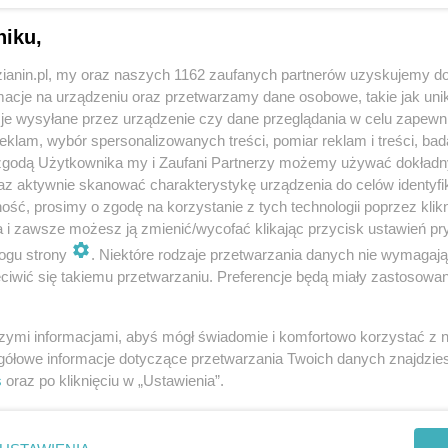
niku,
zianin.pl, my oraz naszych 1162 zaufanych partnerów uzyskujemy do
cje na urządzeniu oraz przetwarzamy dane osobowe, takie jak unika
je wysyłane przez urządzenie czy dane przeglądania w celu zapewn
klam, wybór spersonalizowanych treści, pomiar reklam i treści, bad
 zgodą Użytkownika my i Zaufani Partnerzy możemy używać dokład
az aktywnie skanować charakterystykę urządzenia do celów identyfi
ść, prosimy o zgodę na korzystanie z tych technologii poprzez klikn
a i zawsze możesz ją zmienić/wycofać klikając przycisk ustawień pr
ogu strony
. Niektóre rodzaje przetwarzania danych nie wymagaj
iwić się takiemu przetwarzaniu. Preferencje będą miały zastosowania
szymi informacjami, abyś mógł świadomie i komfortowo korzystać z
gółowe informacje dotyczące przetwarzania Twoich danych znajdzi
s
oraz po kliknięciu w „Ustawienia”.