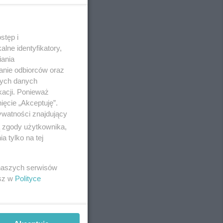
stęp i
REKLAMA
lne identyfikatory,
iania
anie odbiorców oraz
nych danych
kacji. Ponieważ
ięcie „Akceptuję”.
ywatności znajdujący
ą zgody użytkownika,
 tylko na tej
 naszych serwisów
esz w
Polityce