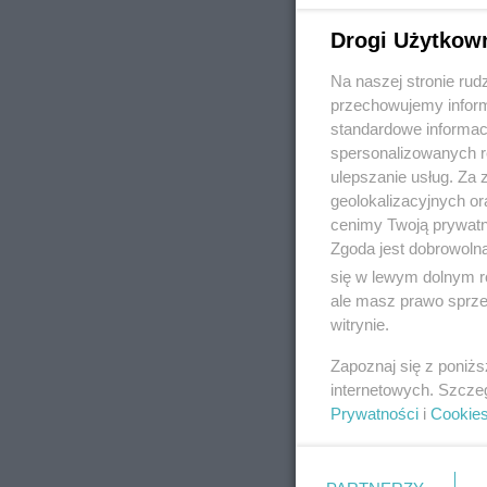
Drogi Użytkow
Na naszej stronie rud
REKLAMA
przechowujemy informa
standardowe informac
spersonalizowanych re
ulepszanie usług. Za
geolokalizacyjnych or
cenimy Twoją prywatno
Zgoda jest dobrowoln
się w lewym dolnym r
ale masz prawo sprzec
witrynie.
Zapoznaj się z poniż
internetowych. Szcze
Prywatności
i
Cookie