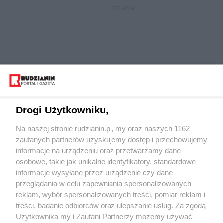
REKLAMA
Drogi Użytkowniku,
Na naszej stronie rudzianin.pl, my oraz naszych 1162
Wydawca mediów
lokalnych
zaufanych partnerów uzyskujemy dostęp i przechowujemy
informacje na urządzeniu oraz przetwarzamy dane
osobowe, takie jak unikalne identyfikatory, standardowe
informacje wysyłane przez urządzenie czy dane
przeglądania w celu zapewniania spersonalizowanych
reklam, wybór spersonalizowanych treści, pomiar reklam i
Nie zapomnij
treści, badanie odbiorców oraz ulepszanie usług. Za zgodą
zapoznać się z:
polityką prywatności
regulamin korzystania z portali
Użytkownika my i Zaufani Partnerzy możemy używać
Twoje
miasto
Skontaktuj się
z nami