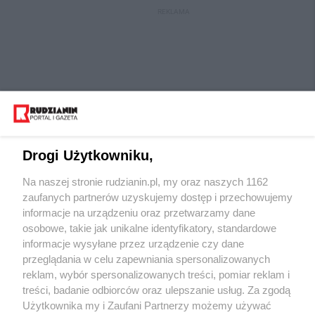
REKLAMA
Drogi Użytkowniku,
Na naszej stronie rudzianin.pl, my oraz naszych 1162
Wydawca mediów
lokalnych
zaufanych partnerów uzyskujemy dostęp i przechowujemy
informacje na urządzeniu oraz przetwarzamy dane
osobowe, takie jak unikalne identyfikatory, standardowe
informacje wysyłane przez urządzenie czy dane
przeglądania w celu zapewniania spersonalizowanych
reklam, wybór spersonalizowanych treści, pomiar reklam i
Nie zapomnij
treści, badanie odbiorców oraz ulepszanie usług. Za zgodą
zapoznać się z:
polityką prywatności
regulamin korzystania z portali
Użytkownika my i Zaufani Partnerzy możemy używać
Twoje
miasto
Skontaktuj się
z nami