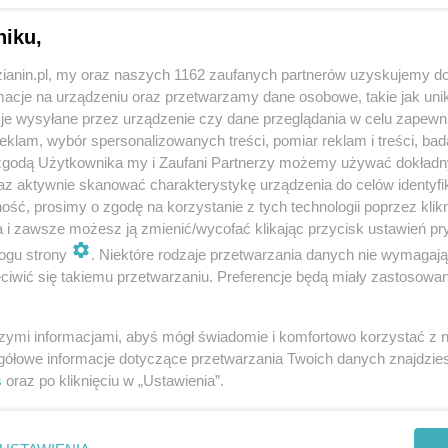
niku,
zianin.pl, my oraz naszych 1162 zaufanych partnerów uzyskujemy do
cje na urządzeniu oraz przetwarzamy dane osobowe, takie jak unika
je wysyłane przez urządzenie czy dane przeglądania w celu zapewn
klam, wybór spersonalizowanych treści, pomiar reklam i treści, bad
 zgodą Użytkownika my i Zaufani Partnerzy możemy używać dokład
az aktywnie skanować charakterystykę urządzenia do celów identyfi
ść, prosimy o zgodę na korzystanie z tych technologii poprzez klikn
a i zawsze możesz ją zmienić/wycofać klikając przycisk ustawień pr
ogu strony
. Niektóre rodzaje przetwarzania danych nie wymagaj
iwić się takiemu przetwarzaniu. Preferencje będą miały zastosowania
szymi informacjami, abyś mógł świadomie i komfortowo korzystać z
gółowe informacje dotyczące przetwarzania Twoich danych znajdzi
s
oraz po kliknięciu w „Ustawienia”.