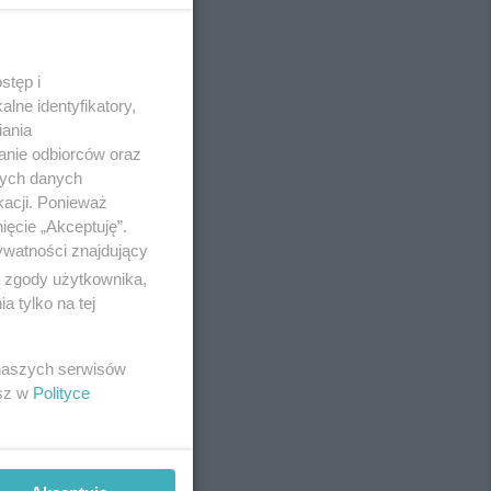
stęp i
REKLAMA
lne identyfikatory,
iania
anie odbiorców oraz
nych danych
kacji. Ponieważ
ięcie „Akceptuję”.
ywatności znajdujący
ą zgody użytkownika,
 tylko na tej
 naszych serwisów
esz w
Polityce