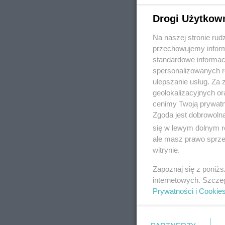
Drogi Użytkow
Na naszej stronie rud
REKLAMA
przechowujemy informa
standardowe informac
spersonalizowanych re
ulepszanie usług. Za
geolokalizacyjnych or
cenimy Twoją prywatno
Zgoda jest dobrowoln
się w lewym dolnym r
ale masz prawo sprzec
witrynie.
Zapoznaj się z poniż
internetowych. Szcze
Prywatności
i
Cookie