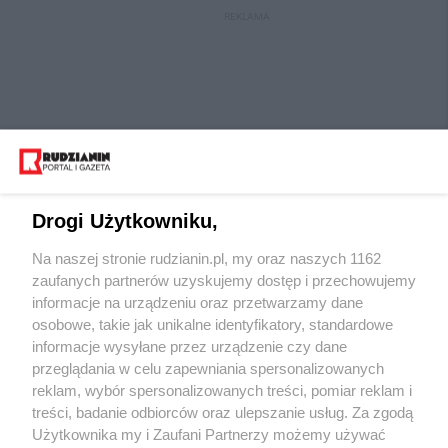
REKLAMA
Drogi Użytkowniku,
Na naszej stronie rudzianin.pl, my oraz naszych 1162
Wydawca mediów
lokalnych
zaufanych partnerów uzyskujemy dostęp i przechowujemy
informacje na urządzeniu oraz przetwarzamy dane
osobowe, takie jak unikalne identyfikatory, standardowe
informacje wysyłane przez urządzenie czy dane
przeglądania w celu zapewniania spersonalizowanych
reklam, wybór spersonalizowanych treści, pomiar reklam i
Nie zapomnij
treści, badanie odbiorców oraz ulepszanie usług. Za zgodą
zapoznać się z:
polityką prywatności
regulamin korzystania z portali
Użytkownika my i Zaufani Partnerzy możemy używać
Twoje
miasto
Skontaktuj się
z nami